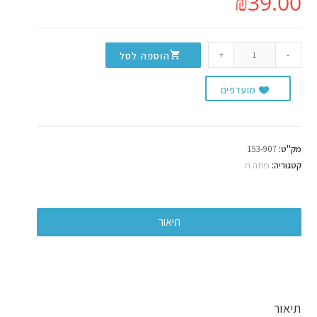
₪
39.00
+
-
הוספה לסל
מועדפים
מק"ט:
153-907
קטגוריה:
כיתה ח
תיאור
תיאור