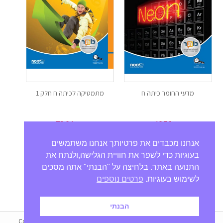
מדעי החומר כיתה ח
מתמטיקה לכיתה ח חלק 1
₪
72.04
₪
46.56
אנחנו מכבדים את פרטיותך אנחנו משתמשים
בעוגיות כדי לשפר את חוויית הגלישה,ולנתח את
התנועה באתר. בלחיצה על "הבנתי" אתה מסכים
לשימוש בעוגיות.
פרטים נוספים
הבנתי
Copyright © 2021
MatmonPlus
- All Rights Reserved - Powered by