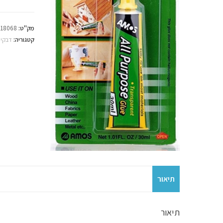
מק"ט:
18068
קטגוריה:
דבקים
תיאור
תיאור