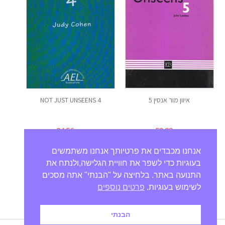
איוון מור אנסין 5
NOT JUST UNSEENS 4
₪
34.56
₪
52.92
אנחנו מכבדים את פרטיותך אנחנו משתמשים
בעוגיות כדי לשפר את חוויית הגלישה,ולנתח את
התנועה באתר. בלחיצה על "הבנתי" אתה מסכים
לשימוש בעוגיות.
פרטים נוספים
הבנתי