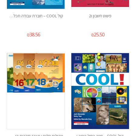
פשוט חשבון ו2
קול COOL – חוברת עבודה תכלת כיתה ו
₪
38.56
₪
25.50