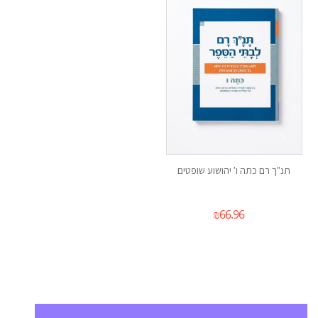
תנ"ך רם כתה ו' יהושוע שופטים
₪
66.96