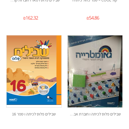
קול COOL – ספר כחול כיתה ו
שבילים פלוס ו מארז חוברות קומפלט
₪
162.32
₪
54.86
שבילים פלוס לכיתה ו חוברת אביזרים
שבילים פלוס לכיתה ו ספר 16