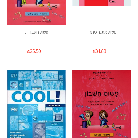
פשוט אתגר כיתה ו
פשוט חשבון ו 3
₪
25.50
₪
34.88