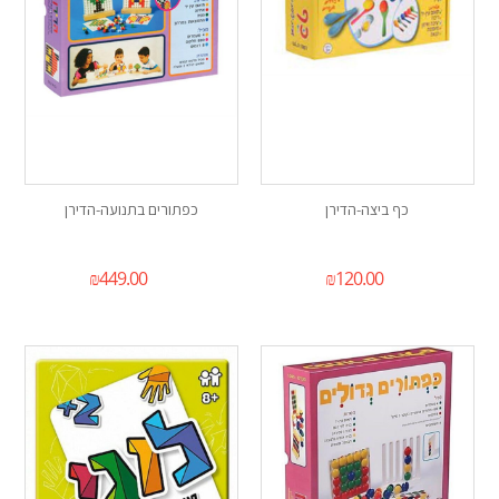
כף ביצה-הדירן
כפתורים בתנועה-הדירן
₪
449.00
₪
120.00