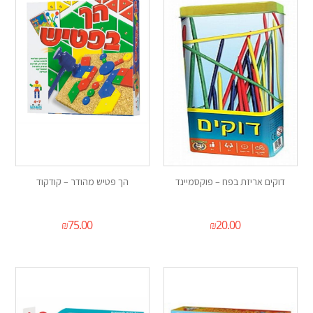
דוקים אריזת בפח – פוקסמיינד
הך פטיש מהודר – קודקוד
₪
75.00
₪
20.00