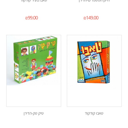
חייגן המספרים-הדירן
טאבו צעיר קודקוד
₪
99.00
₪
149.00
טאבו קודקוד
טיק טק-הדירן