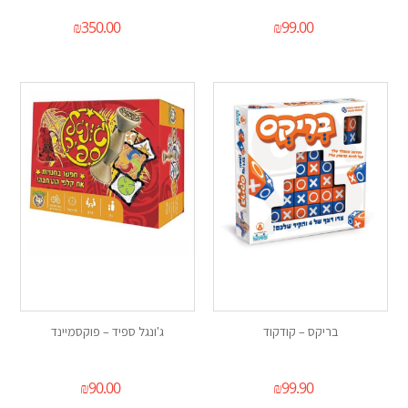
₪
350.00
₪
99.00
בריקס – קודקוד
ג'ונגל ספיד – פוקסמיינד
₪
90.00
₪
99.90