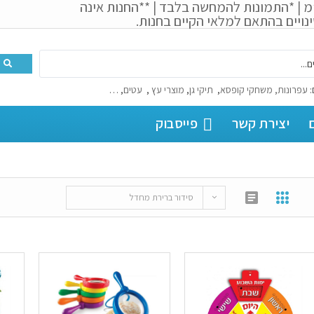
מ | *התמונות להמחשה בלבד | **החנות אינה
נויים בהתאם למלאי הקיים בחנות.
:
עפרונות, משחקי קופסא
,
תיקי גן
,
מוצרי עץ
,
עטים
, …
יצירת קשר
פייסבוק
סידור ברירת מחדל